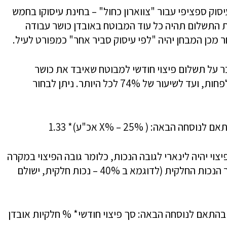
סוק ספציפי עבור "צווארון כחול" – בחינת עיסוקו בחמש
ת התשלום תהיה כל עוד המבוטח באובדן כושר עבודה
ר מכן המבחן יהיה "לפי עיסוק סביר אחר" כמפורט לעיל.
 על תשלום פיצוי חודשי למבוטח שאיבד את כושר
עבודתו באופן חלקי בשיעור העולה על 25% לפחות, ועד לשיעור של 74% לכל היותר. ניתן לבחור
הבאה: ( X% – 25% אכ"ע)* 1.33
יצוי יהיה לינארי לגובה הנכות, כלומר גובה הפיצוי במקרה
של נכות חלקית (מעל 25%) יהיה יחסי לשיעור הנכות החלקית (לדוגמא ב 40% – נכות חלקית, ישולם
 בהתאם לנוסחה הבאה: סך פיצוי חודשי* % חלקיות אובדן