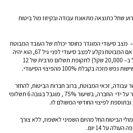
רוע שחל כתוצאה מתאונת עבודה ובקיזוז מול ביטוח
 מצב סיעודי המוגדר כחוסר יכולת של העובד המבוטח
לבצע מספר פעולות חיוניות מתוך 6 פעולות. אם המבוטח נקלע למצב סיעודי לפני גיל 67, הוא יהיה
זכאי ל– 50% מהפיצוי החודשי הנרכש (מוגבל ב– 20,000 שקל) לתקופת תשלום מרבית של 12
ה בקבלת 100% מהפיצוי הסיעודי.
ובדן כושר עבודה, זכאי המבוטח, ברוב חברות הביטוח, להחזר
הוצאות עבור הכשרה מקצועית, בקורס שאושר על ידי החברה, בשיעור 75% , מוגבל בגובה 6 תשלומי
ולי הביטוח החל מהיום השמיני לאשפוז, ללא צורך
לה על 14 יום.