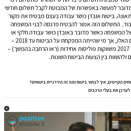
 מדובר למעשה באפשרות של המבוטח לקבל תשלום חודשי
אונה. ביטוח אובדן כושר עבודה בעצם מבטיח את מקור
עבוד. התשלום הזה אמור להבטיח פרנסה לבני המשפחה
של המשפחה כאשר מדובר באובדן כושר עבודה חלקי או
מלא. חשוב להדגיש – היה בלגן גדול בביטוחים האלו, אך מי שהייתה המפקחת על הביטוח עד 2018 –
דורית סלינגר, עשתה שם סדר. החל מאוגוסט 2017 משווקות פוליסות אחידות (ראו הרחבה בהמשך) –
 ולהשוות בין הצעות הביטוח השונות.
ים הקיימים, איך לבחור ביטוח ומה זה היררכיית ביטוחים?
לעדכן את בעלי הרכבים