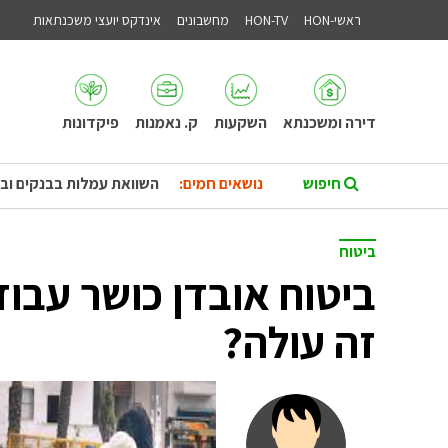
ראשי-HON
HON-TV
מחשבונים
אינדקס יועצי משכנתאות
דירה ומשכנתא
השקעות
ק. נאמנות
פיקדונות
נושאים חמים:
השוואת עמלות בבנקים וב
ביטוח
ביטוח אובדן כושר עבו
זה עולה?