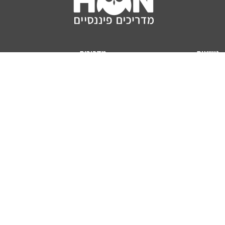
נושאים
מדריכים
HON TV
מדריכי דירה ומשכנתא
הלוואות
מדריכי השקעות
ביטוח
מדריכי צרכנות
מיסים
מדריכי פיקדונות
מחשבונים
אודותינו
מחשבון יוקר המחיה
תנאי שימוש באתר
כמה כסף יהיה לכם בפנסיה?
אודות האתר (ומי אנחנו)
מחשבון משכנתא
פרסום באתר
מחשבונים פופולריים
צור קשר