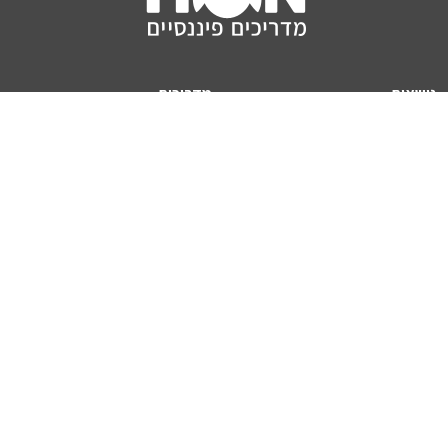
נושאים
מדריכים
HON TV
מדריכי דירה ומשכנתא
הלוואות
מדריכי השקעות
ביטוח
מדריכי צרכנות
מיסים
מדריכי פיקדונות
מחשבונים
אודותינו
מחשבון יוקר המחיה
תנאי שימוש באתר
כמה כסף יהיה לכם בפנסיה?
אודות האתר (ומי אנחנו)
מחשבון משכנתא
פרסום באתר
מחשבונים פופולריים
צור קשר