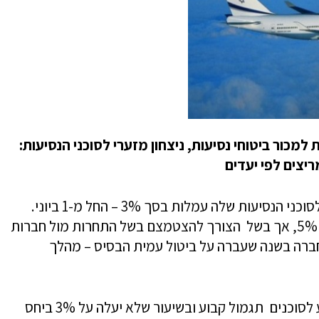
כור ביטוחי נסיעות, ניצחון מזערי לסוכני הנסיעות:
אל על הודיעה לבורסה לניירות ערך שתשלם לסוכני הנסיעות שלה עמלות בסך 3% – החל מ-1 ביוני.
אומנם פעם שילמה אל על עמלות שהגיעו עד 5%, אך בשל הצורך להצטמצם בשל התחרות מול חברות
החברה בשנה שעברה על ביטול עמית הבסיס – מהלך
כעת, לאחר משא ומתן הודיעה אל על כי תציע לסוכנים תגמול קבוע ובשיעור שלא יעלה על 3% ביחס