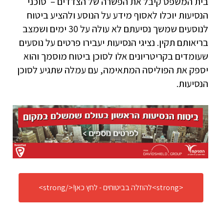
בית המשפט קיבל את הפשרה של הצדדים – סוכני
הנסיעות יוכלו לאסוף מידע על הנוסע ולהציע ביטוח
לנוסעים שמשך נסיעתם לא עולה על 30 ימים ושמצב
בריאותם תקין. נציגי הנסיעות יעבירו פרטים על נוסעים
שעומדים בקריטריונים אלו לסוכן ביטוח מוסמך והוא
יספק את הפוליסה המתאימה, עם עמלה שתגיע לסוכן
הנסיעות.
<strong>להוזלה בביטוחים - לחץ כאן!</strong>