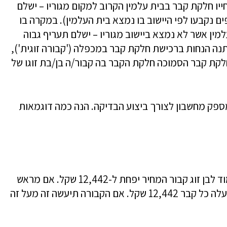
יו חלקת קבר בבית עלמין הקרוב למקום מגוריו – ישלם
נקבעו לפי היישוב בו נמצא בית העלמין). במקרה בו
ין אשר לא נמצא ביישוב מגוריו – ישלם תעריף גבוה
תנה הנחות ברכישת חלקת קבר במכפלה ('קבורה זוגית'),
 חלקת קבר הסמוכה חלקת הקבר בה קבור/ה בן/בת זוגו של
ספק מחשבון לצורך ביצוע הבדיקה. הנה כמה דוגמאות
קבר ליחיד יעלה 15,552 שקל. אם הקבר בצמוד לבן זוג קבור המחיר יפחת ל-12,442 שקל. אם מראש
תירכש חלקה זוגית, כשהקברים זה לצד זה – יעלה כל קבר 12,442 שקל. אם הקבורה תיעשה זה מעל זה