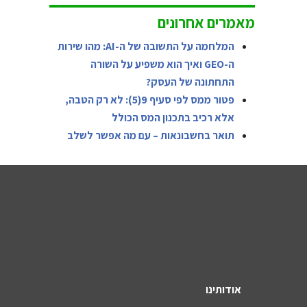
מאמרים אחרונים
המלחמה על התשובה של ה-AI: מהו שירות
ה-GEO ואיך הוא משפיע על השורה
התחתונה של העסק?
פטור ממס לפי סעיף 9(5): לא רק הטבה,
אלא רכיב בתכנון המס הכולל
תואר בחשבונאות – עם מה אפשר לשלב
אודותינו