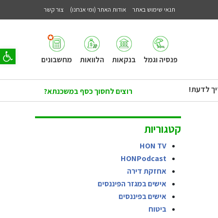
תנאי שימוש באתר
אודות האתר (ומי אנחנו)
צור קשר
פתח סר
פנסיה וגמל
בנקאות
הלוואות
מחשבונים
יך לדעת!
רוצים לחסוך כסף במשכנתא?
קטגוריות
HON TV
HONPodcast
אחזקת דירה
אישים במגזר הפיננסים
אישים בפיננסים
ביטוח