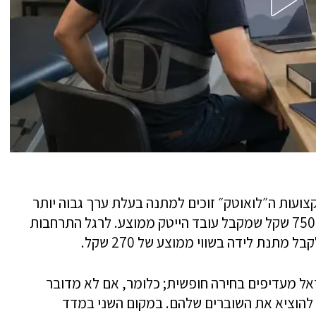
צועות ה״לואוטק״ זוכים למתנה בעלת ערך גבוה יותר
העומד בממוצע על כ-800 שקל, זאת לעומת 750 שקל שמקבל עובד הייטק ממוצע. לרגל התרחבות
תנת לידה בשווי ממוצע של 270 שקל.
אל מעדיפים בחירה חופשית; כלומר, אם לא מדובר
להוציא את השוברים שלהם. במקום השני במדד