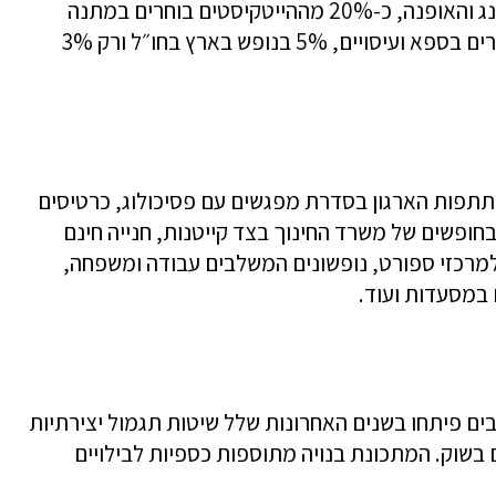
הפופולאריות (20%) נמצאת קטגורית השופינג והאופנה, כ-20% מההייטקיסטים בוחרים במתנה
קולינרית, 15% בסדנאות והופעות, 10% בוחרים בספא ועיסויים, 5% בנופש בארץ בחו״ל ורק 3%
תתפות הארגון בסדרת מפגשים עם פסיכולוג, כרטיסים
בחופשים של משרד החינוך בצד קייטנות, חנייה חינם
 למרכזי ספורט, נופשונים המשלבים עבודה ומשפחה,
 במסעדות ועוד.
ם פיתחו בשנים האחרונות שלל שיטות תגמול יצירתיות
בשוק. המתכונת בנויה מתוספות כספיות לבילויים