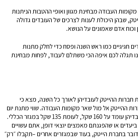
מקומות העבודה מבחינת מגוון ואופי ההטבות הניתנות
יטק, שבהן היכולת לענות לצרכים של העובדים גדולה
כוח אדם שאמונים על הנושא.
ים חגיגיים כמו ראש השנה ופסח כדי לחלק מתנות
ו תגלה לכם איפה הכי משתלם לעבוד, לפחות מבחינת
חברות ההייטק לעובדיהן לאורך כל השנה, מצא כי
ר פער של כ-12% לטובת חברות ההייטק אל מול שאר מקומות העבודה. שווי מתנת יום
הולדת ממוצעת שמעניקות חברות הייטק לעובדיהן עומד על 160 שקל, לעומת 135 שקל במגזר הכללי.
יעדים או שהפגנתם מאמצים יוצאי דופן, אתם עשויים
וי ממוצע של 330 שקל כשמדובר בחברת הייטק, בעוד שבמגזרים אחרים –תקבלו ״רק״