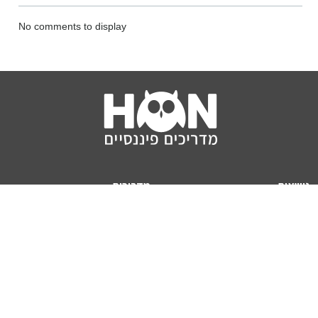
No comments to display
נושאים
מדריכים
HON TV
מדריכי דירה ומשכנתא
הלוואות
מדריכי השקעות
ביטוח
מדריכי צרכנות
מיסים
מדריכי פיקדונות
מחשבונים
אודותינו
מחשבון יוקר המחיה
תנאי שימוש באתר