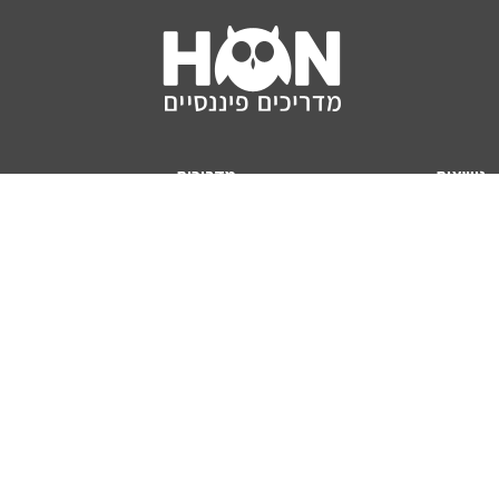
נושאים
מדריכים
HON TV
מדריכי דירה ומשכנתא
הלוואות
מדריכי השקעות
ביטוח
מדריכי צרכנות
מיסים
מדריכי פיקדונות
מחשבונים
אודותינו
מחשבון יוקר המחיה
תנאי שימוש באתר
כמה כסף יהיה לכם בפנסיה?
אודות האתר (ומי אנחנו)
מחשבון משכנתא
פרסום באתר
מחשבונים פופולריים
צור קשר