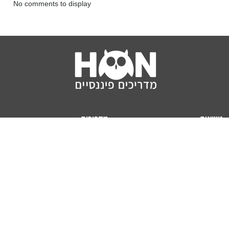
No comments to display
נושאים
מדריכים
HON TV
מדריכי דירה ומשכנתא
הלוואות
מדריכי השקעות
ביטוח
מדריכי צרכנות
מיסים
מדריכי פיקדונות
מחשבונים
אודותינו
מחשבון יוקר המחיה
תנאי שימוש באתר
כמה כסף יהיה לכם בפנסיה?
אודות האתר (ומי אנחנו)