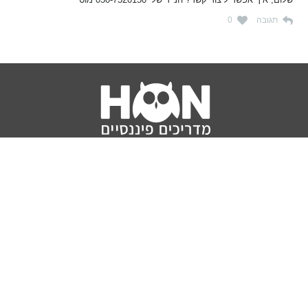
תגובה
0
נושאים
מדריכים
HON TV
מדריכי דירה ומשכנתא
הלוואות
מדריכי השקעות
ביטוח
מדריכי צרכנות
מיסים
מדריכי פיקדונות
מחשבונים
אודותינו
מחשבון יוקר המחיה
תנאי שימוש באתר