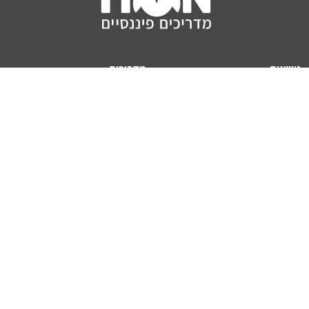
נושאים
מדריכים
HON TV
מדריכי דירה ומשכנתא
הלוואות
מדריכי השקעות
ביטוח
מדריכי צרכנות
מיסים
מדריכי פיקדונות
מחשבונים
אודותינו
מחשבון יוקר המחיה
תנאי שימוש באתר
כמה כסף יהיה לכם בפנסיה?
אודות האתר (ומי אנחנו)
מחשבון משכנתא
פרסום באתר
מחשבונים פופולריים
צור קשר