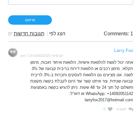
Comments: 1
הצג לפי
תגובות חדשות
Larry Fox
יום שישי 03/02/2023 7:19 pm
אתה יכול לגשת להלוואות אישיות, הלוואות איחוד חובות, מימון
חקלאי, מימון רכבים או הלוואות דירות בריבית קבועה של 3%
לשנה. אנו מציעים גם הלוואות לעסקים וחברות ב-3% לריבית
קבועה שנתית. צור איתנו קשר עוד היום לקבלת בקשה מקוונת
ותשלום קל תוך 24 עד 48 שעות. ניתן להגיש בקשה באמצעות
WhatsApp: +14092051142 או דוא"ל:
larryfox2017@hotmail.com
תגובה
0