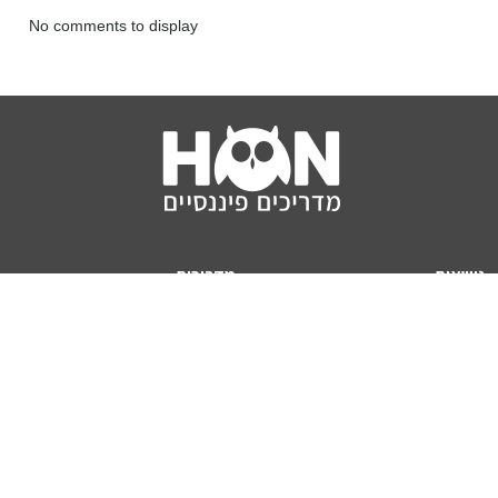
No comments to display
נושאים
מדריכים
HON TV
מדריכי דירה ומשכנתא
הלוואות
מדריכי השקעות
ביטוח
מדריכי צרכנות
מיסים
מדריכי פיקדונות
מחשבונים
אודותינו
מחשבון יוקר המחיה
תנאי שימוש באתר