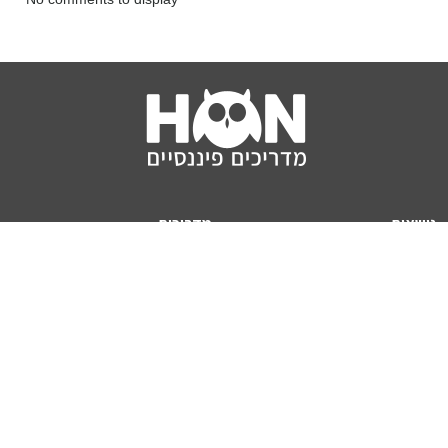
נושאים
מדריכים
HON TV
מדריכי דירה ומשכנתא
הלוואות
מדריכי השקעות
ביטוח
מדריכי צרכנות
מיסים
מדריכי פיקדונות
מחשבונים
אודותינו
מחשבון יוקר המחיה
תנאי שימוש באתר
כמה כסף יהיה לכם בפנסיה?
אודות האתר (ומי אנחנו)