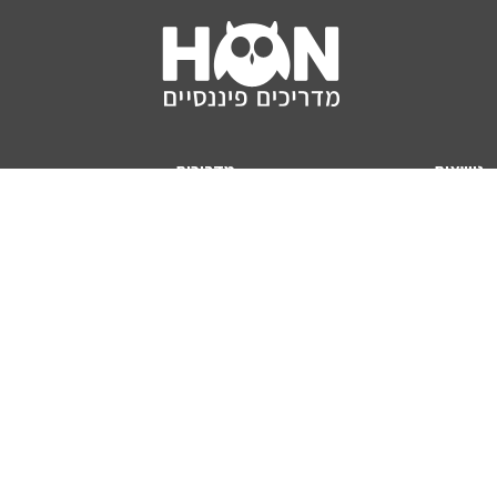
נושאים
מדריכים
HON TV
מדריכי דירה ומשכנתא
הלוואות
מדריכי השקעות
ביטוח
מדריכי צרכנות
מיסים
מדריכי פיקדונות
מחשבונים
אודותינו
מחשבון יוקר המחיה
תנאי שימוש באתר
כמה כסף יהיה לכם בפנסיה?
אודות האתר (ומי אנחנו)
מחשבון משכנתא
פרסום באתר
מחשבונים פופולריים
צור קשר