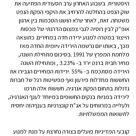
היסטורית. בשבוע האחרון ערב הסעודית הפתיעה את
שוק הנפט בהחלטה להרחיב את היקפי הפקת הנפט
משטחה. זאת, לאחר שלא הושגו הסכמות בין ארגון
אופ"ק לבין רוסיה לגבי צמצום הדרגתי של מכסות
הייצור במטרה למנוע ירידה חדה במחירים. כתוצאה
מכך, באותו יום נרשמה הירידה vיומית החדה מאז
מלחמת המפרץ של 1991 .בסיכום מתחילת השנה,
מחיר חבית ברנט ירד ב- 3.23% , ומתחילת השנה
הירידה מסתכמת ב- 55% .ירידות המחירים הגבירו את
החששות מחדלות פירעון ואף מפשיטות רגל של חברות
גדולות בתחום הפקת אנרגיה. חששות אלה תרמו
לירידה במניות בנקים החשופים במיוחד לענף האנרגיה,
ולעלייה במרווחים על אג"ח קונצרניות בענףהזה יחסית
לתשואות הממשלתיות.
קובעי המדיניות פועלים בצורה נחרצת על מנת למנוע