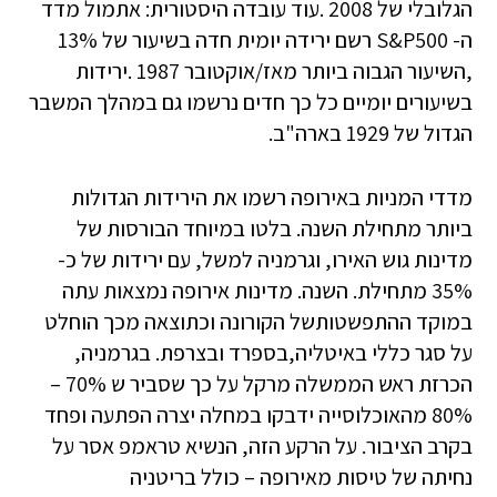
הגלובלי של 2008 .עוד עובדה היסטורית: אתמול מדד
ה- S&P500 רשם ירידה יומית חדה בשיעור של 13%
,השיעור הגבוה ביותר מאז/אוקטובר 1987 .ירידות
בשיעורים יומיים כל כך חדים נרשמו גם במהלך המשבר
הגדול של 1929 בארה"ב.
מדדי המניות באירופה רשמו את הירידות הגדולות
ביותר מתחילת השנה. בלטו במיוחד הבורסות של
מדינות גוש האירו, וגרמניה למשל, עם ירידות של כ-
35% מתחילת. השנה. מדינות אירופה נמצאות עתה
במוקד ההתפשטותשל הקורונה וכתוצאה מכך הוחלט
על סגר כללי באיטליה,בספרד ובצרפת. בגרמניה,
הכרזת ראש הממשלה מרקל על כך שסביר ש 70% –
80% מהאוכלוסייה ידבקו במחלה יצרה הפתעה ופחד
בקרב הציבור. על הרקע הזה, הנשיא טראמפ אסר על
נחיתה של טיסות מאירופה – כולל בריטניה