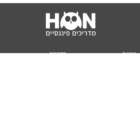
נושאים
מדריכים
HON TV
מדריכי דירה ומשכנתא
הלוואות
מדריכי השקעות
ביטוח
מדריכי צרכנות
מיסים
מדריכי פיקדונות
מחשבונים
אודותינו
מחשבון יוקר המחיה
תנאי שימוש באתר
כמה כסף יהיה לכם בפנסיה?
אודות האתר (ומי אנחנו)
מחשבון משכנתא
פרסום באתר
מחשבונים פופולריים
צור קשר