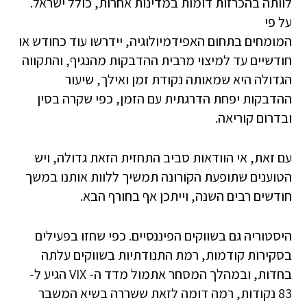
לוותה בהכרזות דומות במדינות אחרות, כולל ישראל.
על פי
המומחים בתחום האפידמיולוגיה, יידרשו עוד כחודש או
חודשיים עד למיצוי מרבית ההדבקות מהנגיף, והתקווה
הגדולה היא שמאותה נקודת זמן ואילך, שיעור
ההדבקות יפחת הדרגתית עם הזמן, כפי שקרה בסין
ובדרום קוריאה.
עם זאת, אי הוודאות סביב התחזית הזאת גדולה, ויש
הטוענים שתופעת הקורונה תמשיך ללוות אותנו במשך
חודשים רבים השנה, וייתכן אף בחורף הבא.
היסטוריה גם בשווקים הפיננסיים. כפי שחזו בפעילים
בסקירות קודמות, רמת התנודתיות בשווקים עלתה
בחדות, ובמהלך המסחר אתמול מדד ה- VIX הגיע ל-
83 נקודות, רמה דומה לזאת ששררה בשיא המשבר