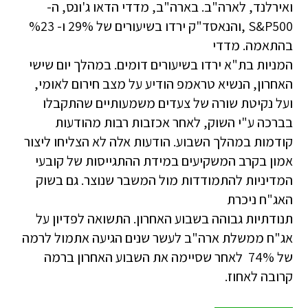
ואירלנד, לארה"ב. בארה"ב, מדדי הדאו ג'ונס, ה-
S&P500 ,והנאסד"ק ירדו בשיעורים של 29% ו- %23
בהתאמה. מדדי
המניות בת"א ירדו בשיעורים דומים. במהלך יום שישי
האחרון, הנשיא טראמפ הודיע על מצב חירום לאומי,
ועל נקיטת שורה של צעדים משמעותיים שהתקבלו
בברכה ע"י השוק, לאחר אכזבות רבות מהודעות
קודמות במהלך השבוע. הודעות אלה לא הצליחו ליצור
אמון בקרב המשקיעים במידת ההתגייסות של קובעי
המדיניות להתמודדות מול המשבר שנוצר. גם בשוק
האג"ח ניכרת
תנודתיות גבוהה בשבוע האחרון. התשואה לפדיון על
אג"ח ממשלת ארה"ב לעשר שנים הגיעה אתמול לרמה
של 74% לאחר שסיימה את השבוע האחרון ברמה
קרובה לאחוז.