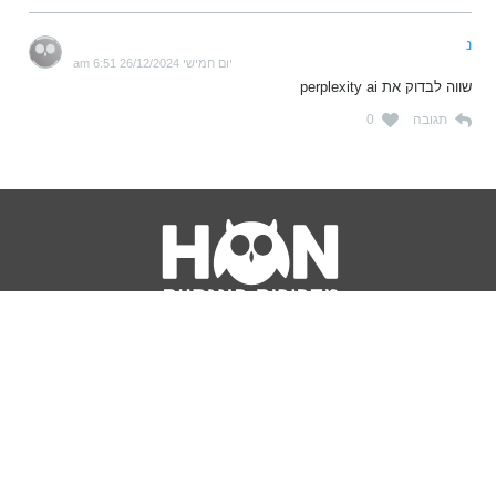
נ
יום חמישי 26/12/2024 6:51 am
שווה לבדוק את perplexity ai
תגובה
0
נושאים
מדריכים
HON TV
מדריכי דירה ומשכנתא
הלוואות
מדריכי השקעות
ביטוח
מדריכי צרכנות
מיסים
מדריכי פיקדונות