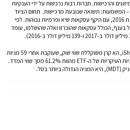
זוגים והרכישות. חברות רבות נרכשות על ידי הענקיות
– המשמעות: תשואה שנובעת מרכישות. תחום הציוד
הרפואי חווה קונסולידציה משמעותית מאז שנת 2016, עם היקף עסקאות שיא ופרמיות גבוהות. לפי
ל בענף, הכולל עסקאות שהוכרזו ואלה שהושלמו, עומד
קרן הסל iShares Medical Devices ETF, – IHI, הא קרן משוקללת שווי שוק, שעוקבת אחרי 59 מניות
של ציוד רפואי שנסחרות בוול-סטריט. 10 המניות העיקריות של ה-ETF מהוות 61.2% מסך שווי המדד.