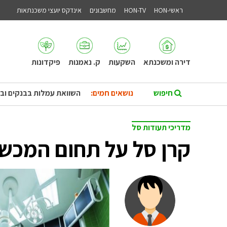
ראשי-HON
HON-TV
מחשבונים
אינדקס יועצי משכנתאות
דירה ומשכנתא
השקעות
ק. נאמנות
פיקדונות
נושאים חמים:
השוואת עמלות בבנקים וב
מדריכי תעודות סל
קרן סל על תחום המכשור ה