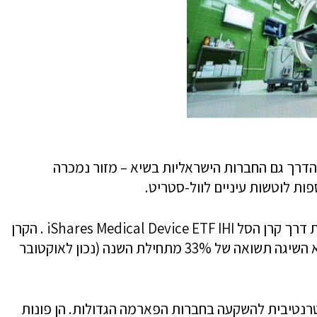
הדרך גם החברות הישראליות בשיא – מזור נמכרה
המעוניינים להיחשף לתחום יכולים לעשות זאת דרך קרן הסל iShares Medical Device ETF IHI . הקרן
הזו כוללת מניות של חברות מכשור רפואי והיא השיגה תשואה של 33% מתחילת השנה (נכון לאוקטובר
טרנטיבית להשקעה בחברות הפארמה הגדולות. הן פונות