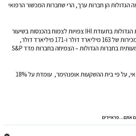
 הגדולות הן חברות ערך, הרי שחברות המכשור הרפואי
על פי בית ההשקעות אופנהיימר – 10 החברות הגדולות בתעודת IHI צפויות לצמוח בהכנסות בשיעור
של 11.4% ב-2018 ו-6.2% בשנת 2019, על מכירות של 163 מיליארד דולר ו-171 מיליארד דולר,
בהתאמה. זאת בהשוואה לצמיחה נמוכה משמעותית בחברות הגדולות – הצמיחה בחברות מדד S&P
הרווחיות התפעולית של חברות המכשור הרפואי, על פי בית ההשקעות אופנהימר, עומדת על 18%
אם אתם…פראיירים