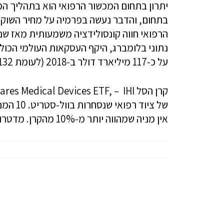
יתרון בתחום המכשור הרפואי הוא בתהליך המי
בתחום, והדבר נעשה בפרמיה על מחיר השוק 
נתוני בלומברג, היקף העסקאות העולמי הכול
על כ-117 מיליארד דולר ב-2018 (לעומת 132 מיליון דולר ב-2017 ו-139 מיליון דולר ב-2016).
אין מניה שמהווה יותר מ-10% מהקרן. מדטרוניק (MDT), היא המניה הגדולה ביותר בסל.