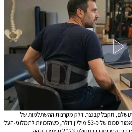
תושלם, תקבל קבוצת דלק מקרנות ההשתלמות של
המורים והגננות, בראשות היו"ר אייל גבאי, כאמור סכום של כ-53 מיליון דולר, כשהזכויות לתמלוגי-העל
מהמאגר יועברו לקרנות החל ב-1 באפריל. הצדדים הסכימו כי בתחילת 2023 יבצעו בדיקה