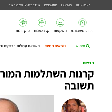
ראשי-HON
HON-TV
מחשבונים
אינדקס יועצי משכנתאות
דירה ומשכנתא
השקעות
ק. נאמנות
פיקדונות
נושאים חמים:
השוואת עמלות בבנקים וב
חדשות
קרנות השתלמות המורים
תשובה