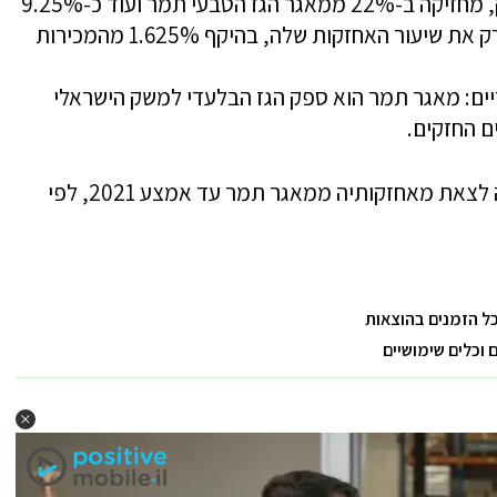
כיום דלק קידוחים, שפועלת תחת קבוצת דלק, מחזיקה ב-22% ממאגר הגז הטבעי תמר ועוד כ-9.25%
דרך תמר פטרוליום, והיא מוכרת בשלב הזה רק את שיעור האחזקות שלה, בהיקף 1.625% מהמכירות
יים: מאגר תמר הוא ספק הגז הבלעדי למשק הישראלי
ם החזקים.
דלק משלימה במהלך זה את ההתחייבות שלה לצאת מאחזקותיה ממאגר תמר עד אמצע 2021, לפי
כל הזמנים בהוצאות
וכלים שימושיים