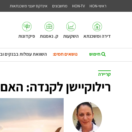
ראשי-HON
HON-TV
מחשבונים
אינדקס יועצי משכנתאות
דירה ומשכנתא
השקעות
ק. נאמנות
פיקדונות
נושאים חמים:
השוואת עמלות בבנקים וב
קריירה
רילוקיישן לקנדה: האם 