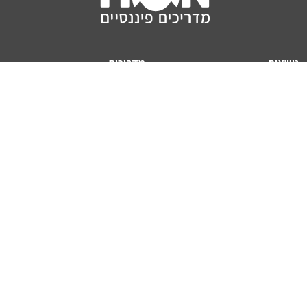
נושאים
מדריכים
HON TV
מדריכי דירה ומשכנתא
הלוואות
מדריכי השקעות
ביטוח
מדריכי צרכנות
מיסים
מדריכי פיקדונות
מחשבונים
אודותינו
מחשבון יוקר המחיה
תנאי שימוש באתר
כמה כסף יהיה לכם בפנסיה?
אודות האתר (ומי אנחנו)
מחשבון משכנתא
פרסום באתר
מחשבונים פופולריים
צור קשר