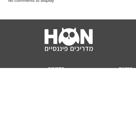
No comments to display
נושאים
מדריכים
HON TV
מדריכי דירה ומשכנתא
הלוואות
מדריכי השקעות
ביטוח
מדריכי צרכנות
מיסים
מדריכי פיקדונות
מחשבונים
אודותינו
מחשבון יוקר המחיה
תנאי שימוש באתר
כמה כסף יהיה לכם בפנסיה?
אודות האתר (ומי אנחנו)