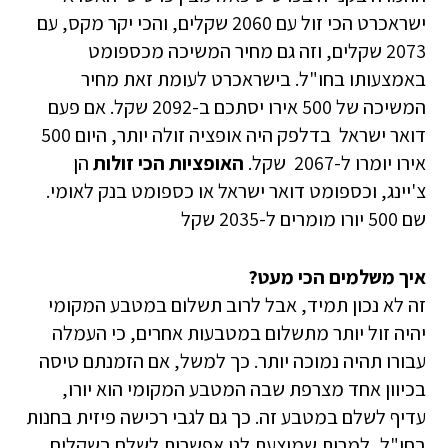
ישראכרט הכי זול עם 2060 שקלים, והכי יקר מקס, עם
2073 שקלים, וזה גם מחיר המשיכה מכספומט
באמצעותו בחו"ל. בישראכרט לעומת זאת מחיר
המשיכה של 500 אירו יסתכם ב-2092 שקל. אם פעם
דואר ישראל בדלפק היה אופציה זולה יותר, היום 500
אירו יומרו ל-2067 שקל.
האופציות הכי זולות
הן
צ'יינג, וכספומט דואר ישראל או כספומט בנק לאומי.
שם 500 יורו מומרים ל-2035 שקל
איך משלמים הכי מעט?
זה לא נכון תמיד, אבל לרוב תשלום במטבע המקומי
יהיה זול יותר מתשלום במטבעות אחרים, כי העמלה
עבורו תהיה נמוכה יותר. כך למשל, אם הזמנתם טיסה
בכיוון אחד מצרפת שבה המטבע המקומי הוא יורו,
עדיף לשלם במטבע זה. כך גם לגבי רכישה פיזית בחנות
בחו"ל, למרות שמוצעת לנו אפשרות לשלם בשקלים.