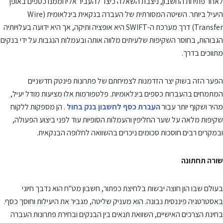
לאחר פתיחת החשבון, ניצבת השאלה כיצד להעביר אליו וממנו כספים באופן
היעיל ביותר. השיטה המסורתית של העברה בנקאית בינלאומית (Wire
Transfer) דרך מערכת ה-SWIFT היא אופציה ותיקה, אך היא ידועה בעלויותיה
הגבוהות, בחוסר השקיפות שלעיתים מלווה אותה ובעמלות הנגבות על ידי בנקים
מתווכים בדרך.
הפער הזה בשוק יצר הזדמנות לצמיחתם של פתרונות פינטק חדשניים
המתמחים בהעברות כספים בינלאומיות. פלטפורמות אלו מציעות מודל יעיל,
מהיר ושקוף יותר עבור
העברת כסף לחשבון בנק בחול
. הן מספקות ללקוח
שקיפות מלאה על שער החליפין והעמלות הסופיות עוד לפני ביצוע הפעולה,
ובמקרים רבים חוסכות סכומים ניכרים בהשוואה לחלופה הבנקאית.
שורה תחתונה
בעולם שבו הון חוצה יבשות בלחיצת כפתור, חשבון מט"ח הוא נדבך חיוני
באסטרטגיה פיננסית נבונה. הוא מעניק שליטה, מגביר את היעילות וחוסך כסף.
בחינת הצרכים האישיים, השוואת תנאים בין הבנקים ובחירת פתרונות העברה