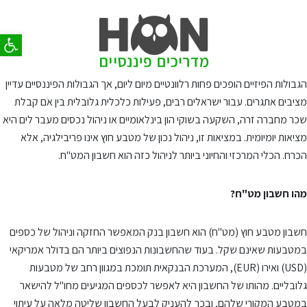
פתח סר
הגבולות הפיזיים הופכים פחות רלוונטיים מיום ליום, אך הגבולות הפיננסיים עדיין
מציבים אתגרים. עבור ישראלים רבים, פעילות כלכלית גלובלית בין אם קבלת
שכר מחברה זרה, השקעה בשוקי הון בינלאומיים או ניהול נכסים מעבר לים היא
מציאות יומיומית. במציאות זו, ניהול נכון של מטבע חוץ אינו פריבילגיה, אלא
הכרח. הכלי המרכזי והחיוני ביותר לניהול כזה הוא חשבון המט"ח.
מהו חשבון מט"ח?
חשבון מטבע חוץ (מט"ח) הוא חשבון בנק המאפשר החזקה וניהול של כספים
במטבעות שאינם שקל. בעוד שהחשבונות הנפוצים ביותר הם בדולר אמריקאי
(USD) ואירו (EUR), המערכת הבנקאית תומכת במגוון רחב של מטבעות
גלובליים. מהותו של החשבון היא לאפשר לכספים המגיעים מחו"ל להישאר
במטבע המקורי שלהם, ובכך להעניק לבעל החשבון שליטה מלאה על עיתוי