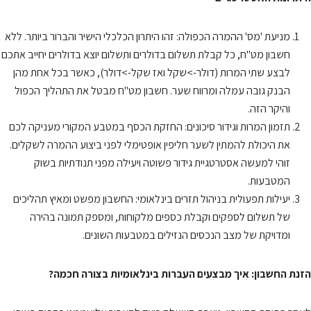
מניעת 'מס' ההמרה הכפולה: זהו היתרון הכלכלי הישיר והברור ביותר. ללא
חשבון מט"ח, כל קבלת תשלום בדולרים ותשלום יוצא בדולרים יחייב אתכם
לבצע שתי המרות (דולר->שקל ואז שקל->דולר), כאשר בכל אחת מהן
הבנק גובה עמלה ומרווח שער. חשבון מט"ח מבטל את התהליך הכפול
והיקר הזה.
תזמון המרות וגידור סיכונים: החזקת הכסף במטבע המקורי מעניקה לכם
את היכולת להמתין לשער חליפין אופטימלי לפני ביצוע ההמרה לשקלים.
זוהי למעשה אסטרטגיית גידור פשוטה ויעילה מפני תנודתיות בשוק
המטבעות.
יעילות תפעולית בניהול תזרים בינלאומי: החשבון מפשט ומאיץ תהליכים
של תשלום לספקים וקבלת כספים מלקוחות, ומספק תמונה בהירה
ומדויקת של מצב הנכסים הנזילים במטבעות השונים.
הזנת החשבון: איך מבצעים העברות בינלאומיות בצורה חכמה?