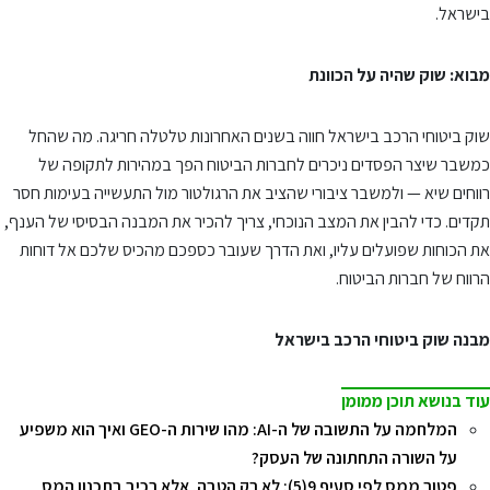
בישראל.
מבוא: שוק שהיה על הכוונת
שוק ביטוחי הרכב בישראל חווה בשנים האחרונות טלטלה חריגה. מה שהחל
כמשבר שיצר הפסדים ניכרים לחברות הביטוח הפך במהירות לתקופה של
רווחים שיא — ולמשבר ציבורי שהציב את הרגולטור מול התעשייה בעימות חסר
תקדים. כדי להבין את המצב הנוכחי, צריך להכיר את המבנה הבסיסי של הענף,
את הכוחות שפועלים עליו, ואת הדרך שעובר כספכם מהכיס שלכם אל דוחות
הרווח של חברות הביטוח.
מבנה שוק ביטוחי הרכב בישראל
עוד בנושא תוכן ממומן
המלחמה על התשובה של ה-AI: מהו שירות ה-GEO ואיך הוא משפיע
על השורה התחתונה של העסק?
פטור ממס לפי סעיף 9(5): לא רק הטבה, אלא רכיב בתכנון המס