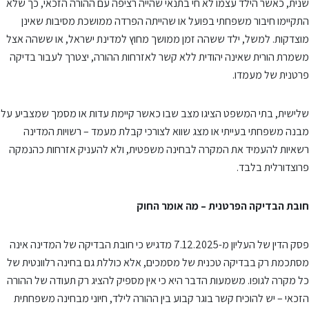
שנית, כאשר הילד עצמו לא חי בתנאי שהייה רציפה עם ההורה הזכאי, כך שלא
התקיימו חיבור משפחתי בפועל או שהייתה הפרדה ממושכת מסיבות שאינן
מוצדקות. למשל, ילד ששהה זמן ממושך מחוץ למדינת ישראל, או ששהה אצל
משמרת הורית שאינה יהודית ללא קשר לאזרחות ההורה, יצטרך לעבור בדיקה
פרטנית של מעמדו.
שלישית, בתי המשפט הציגו מצב שבו כאשר קיימת עדות או מסמך שמצביע על
מבנה משפחתי בעייתי או מצג שווא לצורכי קבלת מעמד – רשויות המדינה
רשאיות להעמיד את המקרה לבחינה משפטית, ולא להעניק אזרחות כהנמקה
פרוצדורלית בלבד.
חובת הבדיקה הפרטנית – מה אומר החוק
פסק הדין של העליון מ-7.12.2025 מדגיש כי חובת הבדיקה של המדינה אינה
מסתכמת רק בבדיקה טכנית של מסמכים, אלא כוללת גם בחינה רלוונטית של
כל מקרה לגופו. משמעות הדבר היא כי אין מספיק להציג רק תעודה של ההורה
הזכאי – יש להוכיח קשר בוגר קבוע בין ההורה לילד, חיוני מבחינה משפחתית