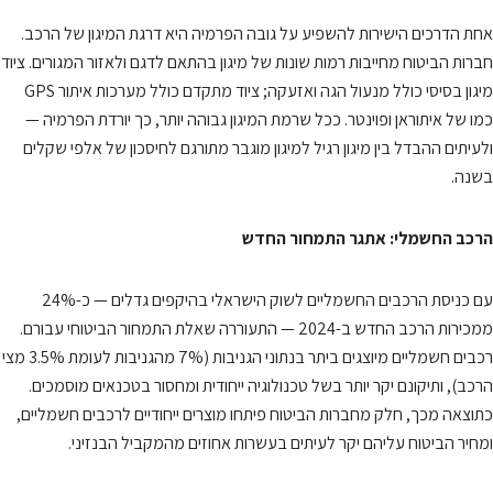
אחת הדרכים הישירות להשפיע על גובה הפרמיה היא דרגת המיגון של הרכב.
חברות הביטוח מחייבות רמות שונות של מיגון בהתאם לדגם ולאזור המגורים. ציוד
מיגון בסיסי כולל מנעול הגה ואזעקה; ציוד מתקדם כולל מערכות איתור GPS
כמו של איתוראן ופוינטר. ככל שרמת המיגון גבוהה יותר, כך יורדת הפרמיה —
ולעיתים ההבדל בין מיגון רגיל למיגון מוגבר מתורגם לחיסכון של אלפי שקלים
בשנה.
הרכב החשמלי: אתגר התמחור החדש
עם כניסת הרכבים החשמליים לשוק הישראלי בהיקפים גדלים — כ-24%
ממכירות הרכב החדש ב-2024 — התעוררה שאלת התמחור הביטוחי עבורם.
רכבים חשמליים מיוצגים ביתר בנתוני הגניבות (7% מהגניבות לעומת 3.5% מצי
הרכב), ותיקונם יקר יותר בשל טכנולוגיה ייחודית ומחסור בטכנאים מוסמכים.
כתוצאה מכך, חלק מחברות הביטוח פיתחו מוצרים ייחודיים לרכבים חשמליים,
ומחיר הביטוח עליהם יקר לעיתים בעשרות אחוזים מהמקביל הבנזיני.