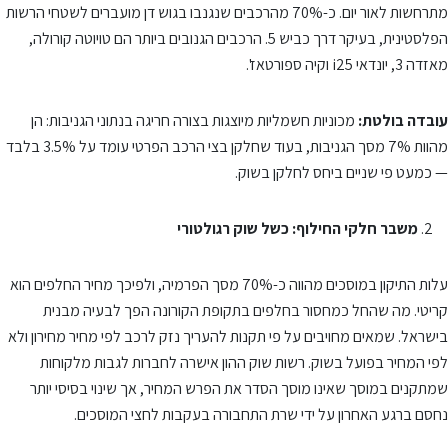
מתרחשות לאור יום. כ-70% מהרכבים שנגנבו בגוש דן מועברים לשטחי הרשות
הפלסטינית, בעיקר דרך כביש 5. הרכבים הגנובים ביותר הם טויוטה קורולה,
מאזדה 3, יונדאי i25 וקיה ספורטאז'.
עובדה בולטת:
מכוניות חשמליות מיוצגות בצורה חריגה בנתוני הגניבות: הן
מהוות 7% מסך הגניבות, בעוד שחלקן בצי הרכב הפרטי עומד על 3.5% בלבד
— כמעט פי שניים ביחס לחלקן בשוק.
משבר חלקי החילוף: כשל שוק רגולטורי
עלות התיקון במוסכים מהווה כ-70% מסך הפרמיה, ולפיכך מחיר החלפים הוא
קריטי. מה שהחל כמחסור בחלפים בתקופת הקורונה הפך לבעיה מבנית
בישראל. שמאים מחויבים על פי תקנות להעריך נזק לרכב לפי מחיר מחירון ולא
לפי המחיר בפועל בשוק. רשות שוק ההון אישרה לחברות לגבות מלקוחות
שמתקנים במוסך שאינו מוסך הסדר את הפרש המחיר, אך שינוי בסיסי יותר
נחסם ברגע האחרון על ידי שרת התחבורה בעקבות לחצי המוסכים.