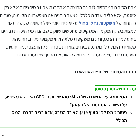
אחת הסיבות המרכזיות לנהירה החוצה היא ההבנה שפיזור סיכונים הוא לא רק
סיסמה, אלא כלי הישרדות כלכלי. כאשר בוחנים את האפשרויות הקיימות, מגלים
כי תחום של
השקעות נדלן בחול
מציע כיום פוטנציאל תשואה שקשה מאוד
למצוא בשוק המקומי. המשקיעים מחפשים שווקים שבהם דמי השכירות גבוהים
ביחס למחיר הנכס, ונהנים משקיפות מלאה וליווי מקצועי של חברות ניהול
מקומיות. היכולת לרכוש נכס בערים צומחות במחיר של הון עצמי נמוך יחסית,
היא מגנט רב עוצמה עבור מי שרוצה לראות את הכסף שלו עובד עבורו.
הקסם המיוחד של חצי האי האיברי
עוד בנושא תוכן ממומן
המלחמה על התשובה של ה-AI: מהו שירות ה-GEO ואיך הוא משפיע
על השורה התחתונה של העסק?
פטור ממס לפי סעיף 9(5): לא רק הטבה, אלא רכיב בתכנון המס
הכולל