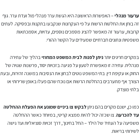
ערעור מנהלי
– האפשרות הראשונה היא הגשת ערר מנהלי מול ועדת ערר. גוף
זה בוחן את החלטות הרשות על פי העקרונות שנקבעו בתקנות ובפסיקה. לעתים
קרובות, ערעור זה מאפשר להציג מסמכים נוספים, עדויות, אסמכתאות
משפטיות ונתונים חברתיים שמעידים על הקשר ההורי.
במקרים חריגים יותר
ניתן לפנות לבית המשפט המחוזי
בהליך של עתירה
מנהלית. עתירה זו מאפשרת לטעון על פגיעה בזכויות יסוד, פרשנות שגויה של
החוק או עקיפת דין. בתי המשפט נוטים לבחון את הנסיבות במשנה זהירות, ובעת
הצורך אף מתערבים בהחלטת הרשות אם נוכח שהם פעלו באופן שרירותי או
בלתי מוצדק.
כמו כן, ישנם מקרים בהם ניתן
לבקש צו ביניים שמונע את הפעלת ההחלטה
עד להכרעה
. צו שכזה יכול להיות ממצא קריטי, במיוחד כאשר ההחלטה
משפיעה על העתיד של הילד – החל בחינוך, דרך זכויות סוציאליות ועד גישה
לשירותי בריאות.