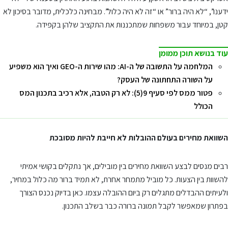
ידענו”, “לא היה ברור” או “זה לא היה כלול”. מבחינה כלכלית, מדובר בסיכון לא
קטן, במיוחד עבור משפחות שמתכננות את התקציב שלהן בקפידה.
עוד בנושא תוכן ממומן
המלחמה על התשובה של ה-AI: מהו שירות ה-GEO ואיך הוא משפיע
על השורה התחתונה של העסק?
פטור ממס לפי סעיף 9(5): לא רק הטבה, אלא רכיב בתכנון המס
הכולל
השוואת מחירים בעולם ההובלות לא חייבת להיות מסובכת
רבים מנסים לבצע השוואת מחירים בין מובילים, אך נתקלים בקושי אמיתי
להשוות בין הצעות. כל מוביל מתמחר אחרת, לא תמיד ברור מה כלול במחיר,
ולעיתים ההבדלים מתגלים רק ביום ההובלה עצמו. כאן בדיוק נכנס הצורך
בפתרון שמאפשר לקבל תמונה ברורה כבר בשלב התכנון.