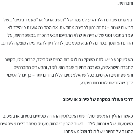
וחברתית.
במקרים שבהם הילד הגיע למעמד של “תושב ארעי” או “מעמד ביניים” בשל
דרישות שונות – גם זה נתון לבחינה מחודשת. אם המדינה טוענת כי הילד לא
עמד בתנאי זמני של שהייה או שלא התקיימו תנאי ההכרה במשפחתיות, על
הגורם המוסמך במדינה להביא מסמכים, לנהל דיון ולהציג עילה מוצקה לסירוב.
העליון קבע כי יש לתת משקל גם לנסיבות החיים של הילד, לרבות גילו, הקשר
לחברה הישראלית, מערכת החינוך שבה הוא לומד, והקשרים החברתיים
והמשפחתיים הקיימים. ככל שהאלמנטים הללו ברורים יותר – כך יגדל הסיכוי
לכך שהזכאות לאזרחות תיקבע.
דרכי פעולה במקרה של סירוב או עיכוב
כאשר ההליך הראשוני מול רשות האוכלוסין וההגירה מסתיים בסירוב או בעיכוב
משמעותי של אזרחות לילד – חשוב להבין כי החוק מעניק מספר כלים משפטיים
להגנה על זכויותיו של הילד ושל משפחתו: