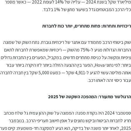
מיליארד שקל בשנת 2024 — עלייה של 14% לעומת 2022 — כאשר מספר
כלי הרכב המבוטחים גדל בשיעור מתון של 1% בלבד.
ריכוזיות ותחרות: פחות מתחרים, יותר כוח לחברות
שוק ביטוחי הרכב מתמודד עם אתגר של ריכוזיות גוברת. נתח השוק של שמונה
החברות הגדולות מגיע ל-75% מהשוק — ריכוזיות שמאפשרת לחברות לתאם
ציפיות ומקשה על כניסת מתחרים חדשים. במקביל, הפערים בין החברות גדולים
ביותר: לפי נתוני Hova, הפער בין ההצעה הזולה ביותר לזו היקרה ביותר עבור
אותה פוליסה עשוי להגיע ל-4,911 שקל — כמעט 5,000 שקל בין חברה לחברה
עבור כיסוי זהה לאותו רכב.
הרגולטור מתעורר: המהפכה השקטה של 2025
ספטמבר 2024 היה נקודת מפנה: הממונה על שוק ההון עמית גל שלח מכתב
חריג לחברות הביטוח וביקש נתונים על אופן חישוב תעריפי הרכב. בנובמבר
2025, לאחר יותר משנה של בדיקה, הוא הגיע למסקנה חד-משמעית: קיים פער