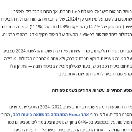
בשוק הביטוח הישראלי פועלות כ-15 חברות, אך הכוח מרוכז בידי מספר
שחקנים בולטים. על פי נתוני סוף 2024, שלוש חברות הביטוח הגדולות הן ביטוח
ישיר (נתח שוק של 14.7%), הפניקס (14.4%) והראל (11.1%). שמונה החברות
הגדולות ביחד שולטות בכ-75% מהשוק של ביטוח מקיף וצד ג' במונחי פרמיות.
מבחינת שירות הלקוחות, מדד השירות של רשות שוק ההון לשנת 2024 מצביע
על תמונה מעניינת: דווקא חברת ליברה, ולא אחת מהחברות הגדולות, מובילה
בתחום ביטוח רכב רכוש, בעוד שאיילון מובילה בביטוח חובה — שתיהן עלו
מהמקום הרביעי לראשון תוך שנה אחת בלבד.
מסע המחירים: עשרות אחוזים בשנים ספורות
אחת התופעות המשמעותיות ביותר בשנים 2021–2024 היא עליית מחירים
חסרת תקדים. על פי נתוני
אתר Hova המתמחה בהשוואת ביטוח רכב
, מחירי
הפוליסות עלו בממוצע בכ-64% בתוך שנתיים וחצי. במודלים ספציפיים כמו
טויוטה קורולה — אחד הרכבים הנגנבים ביותר בישראל — העלייה הגיעה