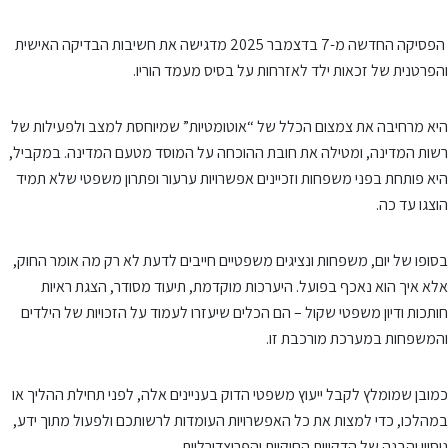
הפסיקה החדשה מ-7 בדצמבר 2025 מדגישה את חשיבות הבדיקה האישית
והפרטנית של זכאות ילד לאזרחות על בסיס מעמד הוריו.
היא מרחיבה את צמצום הכלל של “אוטומטיות” שמיוחסת למצב ולפעילות של
רשות המדינה, ומטילה את חובת ההוכחה על המוסד מטעם המדינה. במקביל,
היא פותחת בפני משפחות וזכיינים אפשרויות ערעור ופתרון משפטי שלא תמיד
הוצגו עד כה.
בסופו של יום, משפחות ונציגים משפטיים חייבים לדעת לא רק מה אומר החוק,
אלא איך הוא נאכף בפועל. היערכות מוקדמת, תיעוד מסודר, הצגת ראיות
חותכות ודיון משפטי שקול – הם הכלים שיעזרו לעמוד על הזכויות של הילדים
והמשפחות במערכת מורכבת זו.
כמובן שמומלץ לקבל ייעוץ משפטי הדוק בעניינים אלה, לפני תחילת ההליך או
במהלכו, כדי למצות את כל האפשרויות העומדות לרשותכם ולפעול מתוך ידע,
ניסיון והבנה של הדקויות החוקיות והפרוצדורליות.