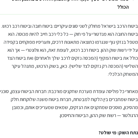
הכולל
ביטוח הרכב בישראל מחולק לשני סוגים עיקריים: ביטוח חובה וביטוח רכב רכוש.
ביטוח החובה הוא מנדטורי על פי חוק — כל כלי רכב חייב להיות מכוסה. הוא
מטפל בנזקי גוף שנגרמו כתוצאה מתאונות דרכים, ותעריפיו מפוקחים בקפידה
על ידי רשות שוק ההון. ביטוח רכב רכוש, לעומת זאת, הוא וולונטרי — אך הוא
כולל את ביטוח המקיף (המכסה נזקים לרכב שלך ולאחרים) ואת ביטוח הצד
השלישי (המכסה רק נזקים לצד שלישי). כאן, בשוק הרכוש, מתנהל עיקר
המשחק הכלכלי.
מאחורי כל פוליסה עומדת מערכת שחקנים מורכבת: חברות הביטוח עצמן, סוכני
ביטוח שמחברים בין הלקוח למבטחת, חברות ביטוח משנה שלוקחות חלק
מהסיכון, מוסכים שמתקנים את הנזקים, שמאים שמעריכים אותם, וכמובן
הרגולטור — רשות שוק ההון, הביטוח והחיסכון.
נתח השוק: מי שולט?