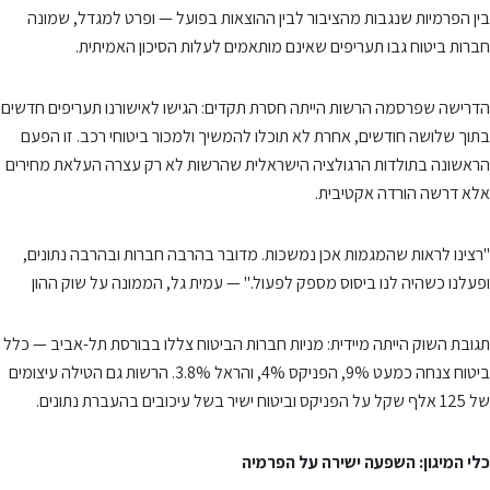
בין הפרמיות שנגבות מהציבור לבין ההוצאות בפועל — ופרט למגדל, שמונה
חברות ביטוח גבו תעריפים שאינם מותאמים לעלות הסיכון האמיתית.
הדרישה שפרסמה הרשות הייתה חסרת תקדים: הגישו לאישורנו תעריפים חדשים
בתוך שלושה חודשים, אחרת לא תוכלו להמשיך ולמכור ביטוחי רכב. זו הפעם
הראשונה בתולדות הרגולציה הישראלית שהרשות לא רק עצרה העלאת מחירים
אלא דרשה הורדה אקטיבית.
"רצינו לראות שהמגמות אכן נמשכות. מדובר בהרבה חברות ובהרבה נתונים,
ופעלנו כשהיה לנו ביסוס מספק לפעול." — עמית גל, הממונה על שוק ההון
תגובת השוק הייתה מיידית: מניות חברות הביטוח צללו בבורסת תל-אביב — כלל
ביטוח צנחה כמעט 9%, הפניקס 4%, והראל 3.8%. הרשות גם הטילה עיצומים
של 125 אלף שקל על הפניקס וביטוח ישיר בשל עיכובים בהעברת נתונים.
כלי המיגון: השפעה ישירה על הפרמיה