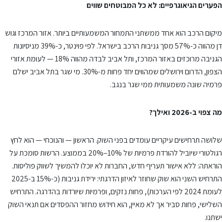
הפערים הגיאוגרפיים: לא כל המבוטחים שווים
מיקום הרכב הוא אחד ממשתני התמחור המשמעותיים ביותר. אזור המרכז וגוש
דן מהווה כ-57% מסך גניבות הרכב בישראל. לפי פוינטר, כ-39% מניסיונות
הגניבה מרוכזים באזור המרכז, ותל אביב לבדה מהווה 18% — לעומת אזורי
הצפון, הדרום וירושלים שמהווים יחד פחות מ-30%. מי שגר בתל אביב ישלם
פרמיה שונה משמעותית ממי שגר בנגב.
מה צפוי ב-2026 ואילך?
שלושה תרחישים עיקריים עומדים בפני השוק. הראשון — והנוכחי — הוא לחץ
רגולטורי שיוביל להורדת פרמיות של 10%–20% בממוצע. הרשות סומכת על
הוראתה: ללא אישור תעריף חדש, החברות לא יוכלו להמשיך לשווק פוליסות.
התרחיש השני הוא שוק שחוזר לאיזון הדרגתי: ירידת גניבות (כ-15% ב-2025
לעומת 2024 לפי הערכות), פחות נזקים, ופרמיות שיורדות בהדרגה. התרחיש
השלישי, פחות סביר אך לא מאיין, הוא חידוש מחזור ההפסדים אם תנאי השוק
ישתנו.