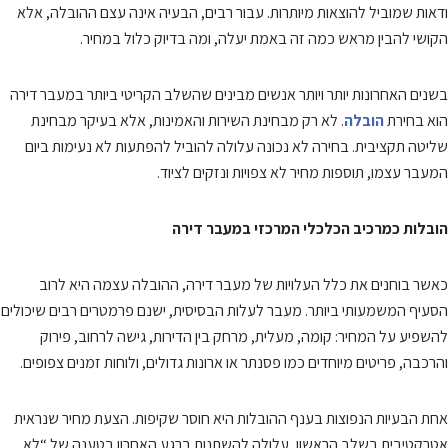
ודאות שמוביל להוצאות מיותרות. עבור רבים, הבעיה אינה עצם ההובלה, אלא
הקושי להבין מראש כמה זה באמת יעלה, ומה בדיוק כלול במחיר.
בשנים האחרונות יותר ויותר אנשים מבינים שהשלב הקריטי ביותר במעבר דירה
הוא בחירת
הובלה
. לא רק מבחינת השירות והאמינות, אלא בעיקר מבחינת
שליטה תקציבית. בחירה לא נכונה עלולה להוביל להפתעות לא נעימות ביום
המעבר עצמו, תוספות מחיר לא צפויות ונזקים לציוד.
הובלות כמרכיב הכלכלי המרכזי במעבר דירה
כאשר בוחנים את כלל העלויות של מעבר דירה, ההובלה עצמה היא לרוב
הסעיף המשמעותי ביותר. מעבר לעלות הבסיסית, ישנם פרמטרים רבים שיכולים
להשפיע על המחיר: קומה, מעלית, מרחק בין הדירות, גישה לרחוב, פירוק
והרכבה, פריטים מיוחדים כמו פסנתר או ארונות גדולים, ולוחות זמנים צפופים.
אחת הבעיות הנפוצות בענף ההובלות היא חוסר שקיפות. הצעת מחיר שנראית
אטרקטיבית בשלב הראשון, עלולה להשתנות ברגע האחרון בטענה של “לא