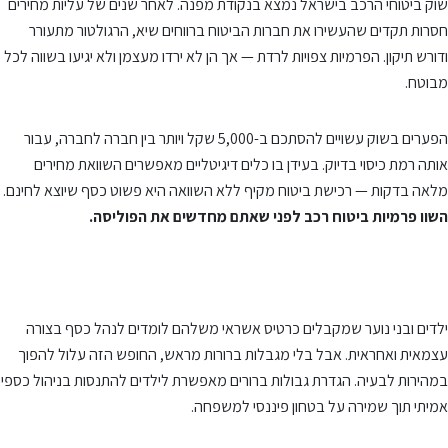
שוק ביטוחי הרכב בישראל נמצא בנקודת מפנה. לאחר שנים של עליות מחירים
חסרות תקדים שהעשירו את חברות הביטוח ברווחים שיא, הרגולטור מתעורר
ודורש תיקון. הפרמיות צפויות לרדת — אך הן לא ירדו מעצמן ולא יגיעו בשווה לכל
מבוטח.
הפערים בשוק עשויים להסתכם ב-5,000 שקל ויותר בין חברה לחברה, עבור
אותה רמת כיסוי בדיוק. בעידן בו כלים דיגיטליים מאפשרים השוואת מחירים
מלאה בדקות — רכישת ביטוח מקיף ללא השוואה היא פשוט כסף שיוצא לחינם.
השוו פרמיות ביטוח רכב לפני שאתם מחדשים את הפוליסה.
ילדים ובני נוער שמקבלים כרטיס אשראי משלהם לומדים לנהל כסף בצורה
עצמאית ואחראית. אבל בלי מגבלות ברורות מראש, החופש הזה עלול להפוך
במהירות לבעיה. הגדרת גבולות ברורים מאפשרת לילדים להתנסות בניהול כספי
אמיתי תוך שמירה על בטחון פיננסי למשפחה.