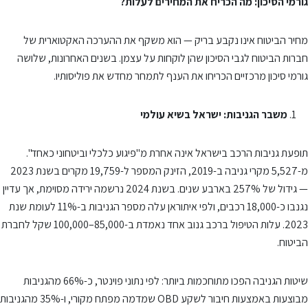
גורמי הסיכון: מה הכריח את המחירים לעלות?
מחיר הביטוח אינו נקבע בריק — הוא משקף את ההערכה האקטוארית של
חברות הביטוח לגבי הסיכון שהן לוקחות על עצמן. בשנים האחרונות, שלושה
גורמי סיכון מרכזיים הכריחו את הענף לתמחר מחדש את פוליסותיו.
משבר הגניבות: ישראל בשיא עולמי
תופעת גניבות הרכב בישראל אינה אחרת מ"פיגוע כלכלי וביטחוני כאחד".
מ-5,527 מקרי גניבה ב-2019, הזינק המספר ל-19,759 מקרים בשנת 2023
— גידול של 257% בארבע שנים. בשנת 2024 נרשמה ירידה מסוימת, אך עדיין
נגנבו כ-18,000 רכבים, ולפי איתוראן עלה מספר הגניבות ב-11% לעומת שנת
2023. עלות הטיפול ברכב גנוב אחד נאמדת ב-85,000–100,000 שקל לחברת
הביטוח.
שיטות הגניבה הפכו מתוחכמות ביותר: לפי נתוני פוינטר, כ-66% מהגניבות
מבוצעות באמצעות חיבור לשקע OBD שמדמה מפתח מקורי, ו-35% מהגניבות