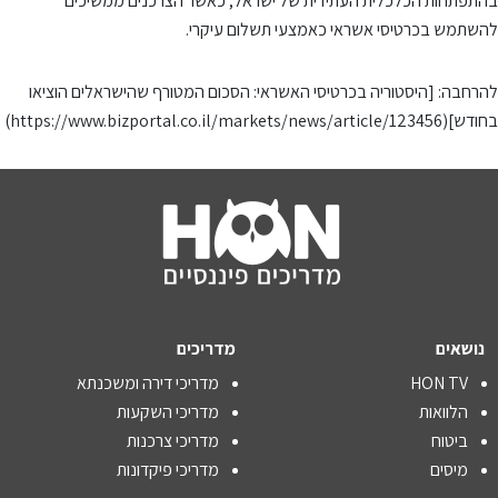
בהתפתחות הכלכלית העתידית של ישראל, כאשר הצרכנים ממשיכים
להשתמש בכרטיסי אשראי כאמצעי תשלום עיקרי.
להרחבה: [היסטוריה בכרטיסי האשראי: הסכום המטורף שהישראלים הוציאו
בחודש](https://www.bizportal.co.il/markets/news/article/123456)
נושאים
מדריכים
HON TV
מדריכי דירה ומשכנתא
הלוואות
מדריכי השקעות
ביטוח
מדריכי צרכנות
מיסים
מדריכי פיקדונות