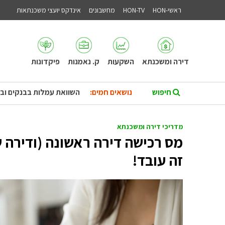
ראשי-HON
HON-TV
מחשבונים
אינדקס יועצי משכנתאות
דירה ומשכנתא
השקעות
ק. נאמנות
פיקדונות
נושאים חמים:
השוואת עמלות בבנקים וב
מדריכי דירה ומשכנתא
מס רכישה דירה ראשונה (ודירה שנ
זה עובד!