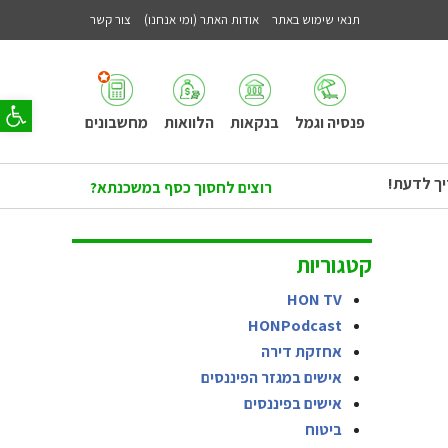
תנאי שימוש באתר
אודות האתר (ומי אנחנו)
צור קשר
פתח סר
פנסיה וגמל
בנקאות
הלוואות
מחשבונים
יך לדעת!
רוצים לחסוך כסף במשכנתא?
קטגוריות
HON TV
HONPodcast
אחזקת דירה
אישים במגזר הפיננסים
אישים בפיננסים
ביטוח