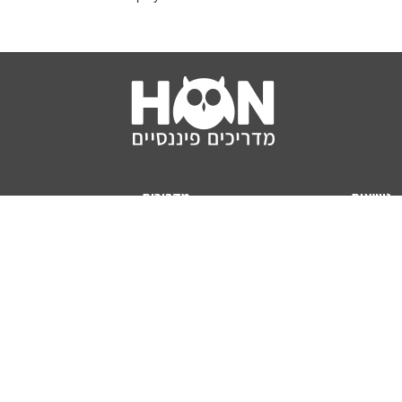
נושאים
מדריכים
HON TV
מדריכי דירה ומשכנתא
הלוואות
מדריכי השקעות
ביטוח
מדריכי צרכנות
מיסים
מדריכי פיקדונות
מחשבונים
אודותינו
מחשבון יוקר המחיה
תנאי שימוש באתר
כמה כסף יהיה לכם בפנסיה?
אודות האתר (ומי אנחנו)
מחשבון משכנתא
פרסום באתר