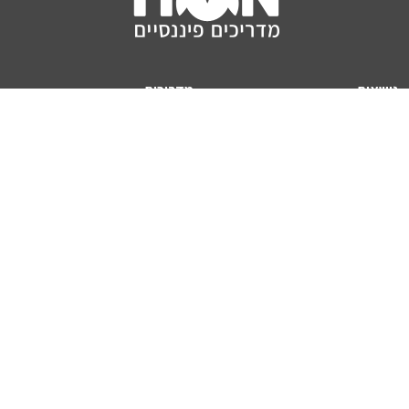
נושאים
מדריכים
HON TV
מדריכי דירה ומשכנתא
הלוואות
מדריכי השקעות
ביטוח
מדריכי צרכנות
מיסים
מדריכי פיקדונות
מחשבונים
אודותינו
מחשבון יוקר המחיה
תנאי שימוש באתר
כמה כסף יהיה לכם בפנסיה?
אודות האתר (ומי אנחנו)
מחשבון משכנתא
פרסום באתר
מחשבונים פופולריים
צור קשר