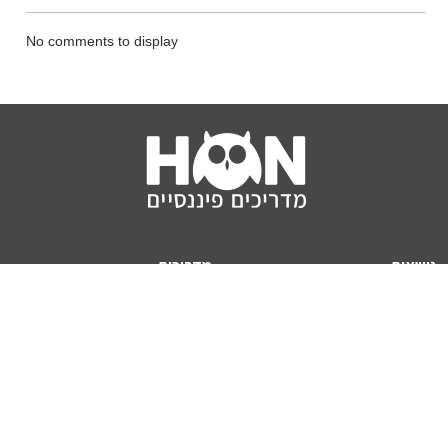
No comments to display
נושאים
מדריכים
HON TV
מדריכי דירה ומשכנתא
הלוואות
מדריכי השקעות
ביטוח
מדריכי צרכנות
מיסים
מדריכי פיקדונות
מחשבונים
אודותינו
מחשבון יוקר המחיה
תנאי שימוש באתר