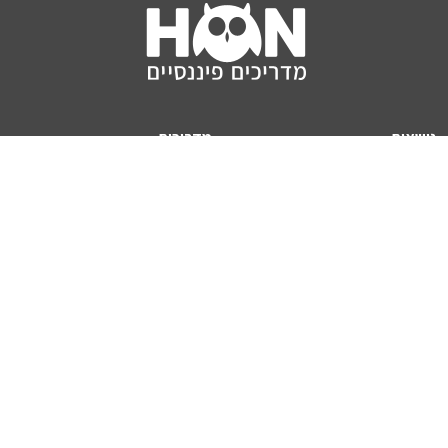
נושאים
מדריכים
HON TV
מדריכי דירה ומשכנתא
הלוואות
מדריכי השקעות
ביטוח
מדריכי צרכנות
מיסים
מדריכי פיקדונות
מחשבונים
אודותינו
מחשבון יוקר המחיה
תנאי שימוש באתר
כמה כסף יהיה לכם בפנסיה?
אודות האתר (ומי אנחנו)
מחשבון משכנתא
פרסום באתר
מחשבונים פופולריים
צור קשר