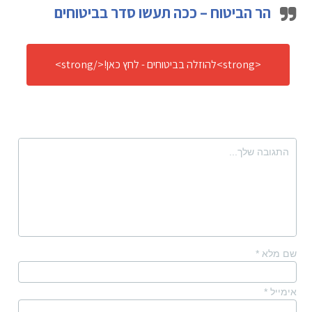
הר הביטוח – ככה תעשו סדר בביטוחים
<strong>להוזלה בביטוחים - לחץ כאן!</strong>
שם מלא
*
אימייל
*