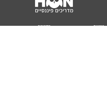
נושאים
מדריכים
HON TV
מדריכי דירה ומשכנתא
הלוואות
מדריכי השקעות
ביטוח
מדריכי צרכנות
מיסים
מדריכי פיקדונות
מחשבונים
אודותינו
מחשבון יוקר המחיה
תנאי שימוש באתר
כמה כסף יהיה לכם בפנסיה?
אודות האתר (ומי אנחנו)
מחשבון משכנתא
פרסום באתר
מחשבונים פופולריים
צור קשר