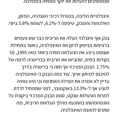
שממשיכים להעלות את יוקר המחיה בממלכה.
אינפלציית הליבה, בנטרול רכיבי האנרגיה, המזון,
האלכוהול והטבק, טיפסה ל-6.2%, לעומת 5.8% ביוני.
בנק אוף אינגלנד העלה את הריבית כבר שש פעמים
ברציפות בניסיון לרסן את האינפלציה, כאשר בתחילת
אוגוסט ביצע את ההעלאה החדה ביותר מאז 1995, 50
נקודות בסיס, שהביאו את הריבית בבריטניה לרמה של
1.75%. הבנק המרכזי אף חזה כי בריטניה בדרך
להיכנס למיתון ארוך. עוד צפה הבנק כי האינפלציה
עדיין לא אמרה את המילה האחרונה וכי היא צפויה
להגיע אף ל-13.3% באוקטובר, לפני שתתחיל לרדת.
למרות הפעולות שנקט, סופג הבנק המרכזי ביקורת על
התמהמהותו בהתנעת מהלך העלאות הריבית, מה
שתרם להאצת האינפלציה.