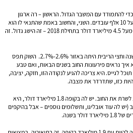
י להתמודד עם המשבר הגדול. הראשון – רה ארגון
כואב, סגירת עשרות מפעלים, פיטורים של מעל 10 אלף עובדים. השני, והחשוב באמת שהתנאי לו הוא
מהלך הרה ארגון – גיוס חוב ארוך. טבע גייסה מעל 4.5 מיליארד דולר בתחילת 2018 – זה הישג גדול. זה
הגיוס נעשה בריבית של 6%-6.5%, כשלפני שנה וחצי הריבית היתה באזור 2.6%-2.7%. השוק תפס
איך נראים פירעונות החוב בשנים הבאות, ואם טבע
וכל לגייס. היא צריכה להגיע לנקודה הזו, חזקה, יציבה,
יות כזו, שתדרדר את מצבה.
אז מתי זה יקרה? השנה לא צפויה בעיה לטבע לשרת את החוב. יש לה בקופה 1.8 מיליארד דולר, היא
חזיקי החוב (יש לה עוד אובליגו, ותשלומים נוספים – אבל בהיקפים
ולר בשנה.
חשבון גס – אחרי הפירעון של 2019 היא אמורה להיות עם 1.9 מיליארד בקופה. זה בתיאוריה, במציאות,