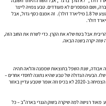
עדיין רווחית – רווח של מעל 2 מיליארד דולר, "לא הולך ברגל", אבל השורה היותר חשובה
רה, ושם המספרים לא מעודדים. טבע צפויה לייצר
תזרים חופשי של 1.6 עד 2 מיליארד דולר (ממוצע של 1.8 מיליארד דולר). זה אמנם כסף גדול, אבל
ריבית אבל בטח שלא את הקרן. כדי לשרת את החוב הזה,
 שזה יקרה בשנה הבאה.
, מנכ"ל טבע התייחס ל-2019 כשנה אבודה, שנת השפל בתוצאות שממנה והלאה תהיה
 שלו. הבעיה הגדולה של טבע שהיא נתונה לחסדי אחרים –
המתחרים, השוק, שוק המניות, המלווים ועוד. הצמיחה ב-2020 לא בכיס וזה אומר שטבע עדיין באזור
 מאוד רגישה למה שיקרה בשוק הגנרי בארה"ב – כל