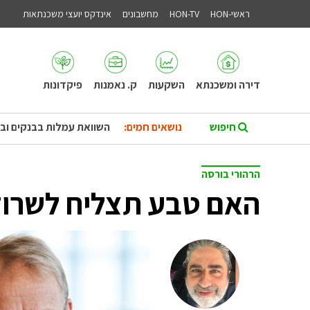
ראשי-HON
HON-TV
מחשבונים
אינדקס יועצי משכנתאות
דירה ומשכנתא
השקעות
ק. נאמנות
פיקדונות
נושאים חמים:
השוואת עמלות בבנקים וב
הרהורי בורסה
האם טבע תצליח לשרו