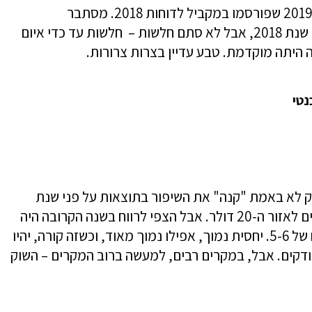
התקווה הלכה ועלתה, עד שהגיעו התחזיות ל-2019 שפורסמו במקביל לדוחות 2018. מסתבר
שהתוצאות של טבע השנה יהיו חלשות לעומת שנת 2018, אבל לא סתם חלשות – חלשות עד כדי איום
 היתה מוקדמת. טבע עדיין בצרות צרורות.
נטי
 לא באמת "קנה" את השיפור בתוצאות על פני שנת
2018. המניה אמנם התאוששה בעשרות אחוזים לאזור ה-20 דולר. אבל הצפי לרווח בשנה הקרובה היה
קרוב ל-4 דולר. כלומר השוק גילם מכפיל רווח של 5-6. יחסית נמוך, אפילו נמוך מאוד, וכשזה קורה, יהיו
ודקים. אבל, במקרים רבים, למעשה ברוב המקרים – השוק