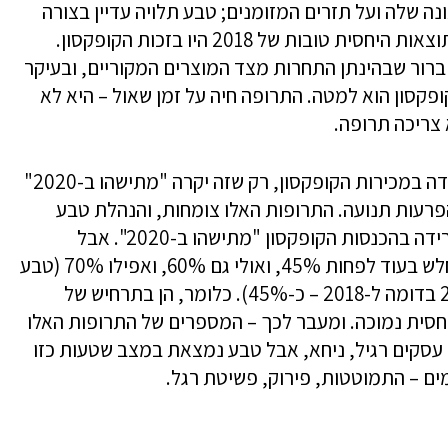
 שלה ועל תזרים המזומנים; טבע תלויה עדיין בצורה
אנושה בקופקסון, התרופה לטרשת נפוצה. התוצאות היחסית טובות של 2018 היו בזכות הקופקסון.
ברור שבהינתן התחרות מצד המוצרים המקוריים, ובעיקר
ופקסון הוא למטה. התרופה חיה על זמן שאול – היא לא
צריכה תרופה.
טבע מהמרת על שתי תרופות שיקזזו את הירידה במכירות הקופקסון, רק שזה יקרה "מתישהו ב-2020"
הפרעות תנועה. התרופות האלו צומחות, והנהלת טבע
מעריכה כי הצמיחה בהכנסותיהן תעלה על הירידה בהכנסות הקופקסון "מתישהו ב-2020". אבל
המתישהו הזה, כבר יהיה שהקופקסון יהיה מוחלש בעוד לפחות 45%, ואולי גם 60%, ואפילו 70% (טבע
מעריכה כי ההכנסות מהקופקסון ירדו ב-2019 בדומה ל-2018 – כ-45%). כלומר, הן בתרחיש של
יחסית נמוכה. ומעבר לכך – המספרים של התרופות האלו
צב עסקים רגיל, ניחא, אבל טבע נמצאת במצב שטעות כזו
ים – התמוטטות, פירוק, פשיטת רגל.