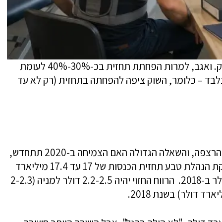
השוק העריך שהתחזית הזו לא תחזיק. הוא צדק. ואגב, למרות הפחתת תחזית בכ-30%-40% לעומת
ב הקודם, המניה הגיבה בירידה של 8% בלבד – כלומר, השוק ציפה להפחתה בתחזית (רק לא עד
שנת 2019 הוגדרה על ידי הנהלת טבע כשנת הרצפה, והשאלה הגדולה האם הצמיחה ב-2020 תתחדש,
וגם אם כן, באיזה קצב זה יהיה. בינתיים מספקת הנהלת טבע תחזית הכנסות של 17 עד 17.4 מיליארד
דולר לשנה הקרובה, לעומת 18.9 מיליארד דולר ב-2018. הרווח החזוי יהיה 2.2-2.5 דולר למניה (2-2.3