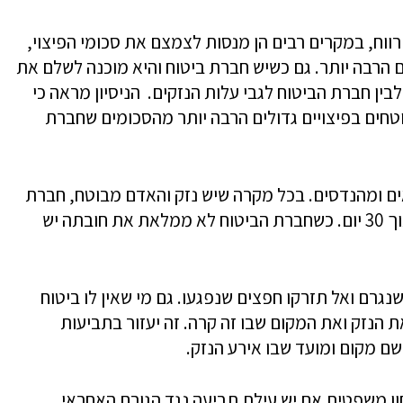
ווח, במקרים רבים הן מנסות לצמצם את סכומי הפיצוי,
 הרבה יותר. גם כשיש חברת ביטוח והיא מוכנה לשלם את
בין חברת הביטוח לגבי עלות הנזקים. הניסיון מראה כי
חים בפיצויים גדולים הרבה יותר מהסכומים שחברת
ים ומהנדסים. בכל מקרה שיש נזק והאדם מבוטח, חברת
הביטוח נדרשת לשלם את תגמולי הביטוח בתוך 30 יום. כשחברת הביטוח לא ממלאת את חובתה יש
גרם ואל תזרקו חפצים שנפגעו. גם מי שאין לו ביטוח
את הנזק ואת המקום שבו זה קרה. זה יעזור בתביעות
שם מקום ומועד שבו אירע הנזק.
ון משפטית אם יש עילת תביעה נגד הגורם האחראי,