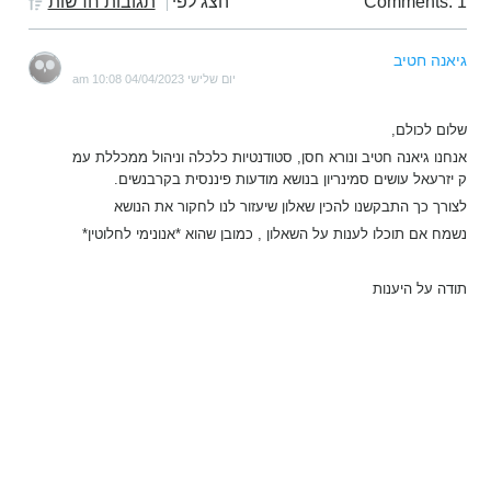
Comments: 1
הצג לפי
תגובות חדשות
גיאנה חטיב
יום שלישי 04/04/2023 10:08 am
שלום לכולם,
אנחנו גיאנה חטיב ונורא חסן, סטודנטיות כלכלה וניהול ממכללת עמ
ק יזרעאל עושים סמינריון בנושא מודעות פיננסית בקרבנשים.
לצורך כך התבקשנו להכין שאלון שיעזור לנו לחקור את הנושא
נשמח אם תוכלו לענות על השאלון , כמובן שהוא *אנונימי לחלוטין*
תודה על היענות
https://forms.gle/VEj3zexKpZ5GrL7S6
תגובה
0