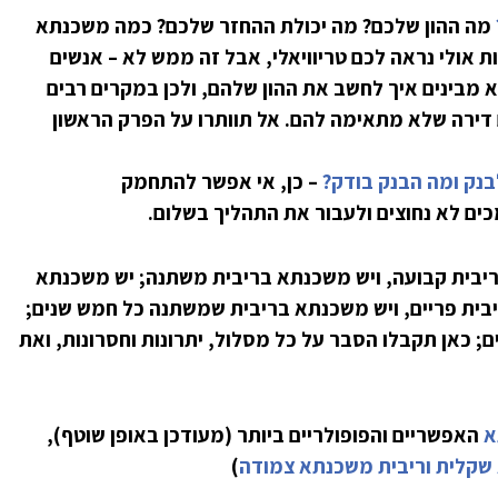
מה ההון שלכם? מה יכולת ההחזר שלכם? כמה משכנתא
ת אולי נראה לכם טריוויאלי, אבל זה ממש לא – אנשים
א מבינים איך לחשב את ההון שלהם, ולכן במקרים רבים
דירה שלא מתאימה להם. אל תוותרו על הפרק הראשון
בנק ומה הבנק בודק?
– כן, אי אפשר להתחמק
ים לא נחוצים ולעבור את התהליך בשלום.
יבית קבועה, ויש משכנתא בריבית משתנה; יש משכנתא
ית פריים, ויש משכנתא בריבית שמשתנה כל חמש שנים;
נתאות לטווח של 10 שנים ויש כאלו ל-30 שנים; כאן תקבלו הסבר על כל מסלול, יתרונות וחסרונות, ואת
א
האפשריים והפופולריים ביותר (מעודכן באופן שוטף),
שקלית
וריבית משכנתא צמודה
)