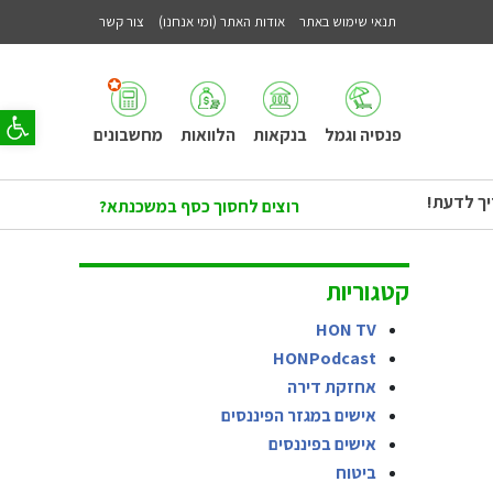
תנאי שימוש באתר
אודות האתר (ומי אנחנו)
צור קשר
פתח סר
פנסיה וגמל
בנקאות
הלוואות
מחשבונים
יך לדעת!
רוצים לחסוך כסף במשכנתא?
קטגוריות
HON TV
HONPodcast
אחזקת דירה
אישים במגזר הפיננסים
אישים בפיננסים
ביטוח