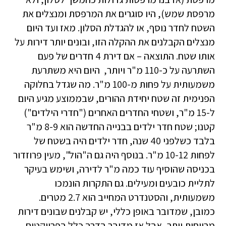
מרפסת שמש), היו סוגרים את המרפסת ומנצלים את
השטח לחדר נוסף, או להגדלת הסלון. מאז ועד היום
מנצלים הקבלנים את ההקלה הזו, ובונים יותר דירות על
אותו שטח. התוצאה – אם דירת 4 חדרים של פעם
השתרעה על כ-110 מ"ר ויותר, היום היא משתרעת
משמעותית על פחות מ-100 מ"ר. מה שגדל בחלוקה
הפנימית זה שטח יחידת ההורים, שבממוצע מגיע היום
ל-15 מ"ר, ושטחי החדרים האחרים ("חדרי הילדים")
קטנו; שטח חדר ילדים בבנייה החדשה הוא 8-9 מ"ר
בלבד כשלפני 40 שנה, חדר ילדים היה בשטח של
לפחות 10-12 מ"ר. בנוסף היה גם ה"הול", מעין פרוזדור
בכניסה שהוסיף עוד כמה מ"ר לדירה, ושימש בעיקר
לתליית כובעים ומעילים. גם התקרות הונמכו
משמעותית, והסטנדרט המחייב הוא 2.7 מטרים.
כמובן, שמדובר באופן כללי, יש קבלנים שבונים דירות
מרווחות יותר, אבל אז מדובר בדרך כלל בפרויקטים