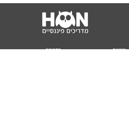
נושאים
מדריכים
HON TV
מדריכי דירה ומשכנתא
הלוואות
מדריכי השקעות
ביטוח
מדריכי צרכנות
מיסים
מדריכי פיקדונות
מחשבונים
אודותינו
מחשבון יוקר המחיה
תנאי שימוש באתר
כמה כסף יהיה לכם בפנסיה?
אודות האתר (ומי אנחנו)
מחשבון משכנתא
פרסום באתר
מחשבונים פופולריים
צור קשר