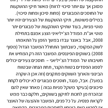
מסוכן אך עם יותר סיכוי לרווח) מאשר תיקי ההשקעות
של החוסכים המבוגרים (פחות סיכון ופחות סיכוי).
במילים פשוטות, תיקי ההשקעות של הצעירים יהיו יותר
מוטי מניות, בעוד שתיקי השהקעות של מבוגרים יתר
מוטי אג"ח. המודל הצ'יליאיני הוצע אמנם בתחילת
2008, אבל באוצר עבדו במשך הזמן על התאמתו
לשוק המקומי, כשבתווך התחולל המשבר הגדול (מסוף
2008) בשווקים הפיננסים. המשבר הזה רק המחיש את
חשיבותו של המודל הצ'יליאני – חוסכים צעירים יכולים
לספוג הפסדים בטווח הקצר, תחת הנחה שבטווח
הבינוני והארוך השווקים מתקנים (וזה אכן ה שקרה
בפועל). אבל, מנגד, חוסכים מבוגרים לא יכולים לקחת
סיכונים (בעיקר משקל מניות גבוה ) מאחר שאין להם
זבהכרח מן לחכות לתיקון בשווקים;, חלקם כבר ממש
לקראת פנסיה. על כל פנים, המשבר וההצעה של האוצר
אז לפרוש רשת ביטחון לחוסכים המבוגרים, הקפיאה