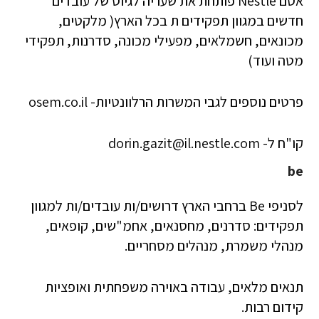
אסם Nestle פותחת את שעריה לגיוס של עובדים
חדשים במגוון תפקידים ת בכל הארץ( מלקטים,
מכונאים, חשמלאים, מפעילי מכונה, סדרנות, תפקידי
מטה ועוד)
פרטים נוספים לגבי המשרות הרלוונטיות- osem.co.il
קו"ח ל-
dorin.gazit@il.nestle.com
be
לסניפי Be ברחבי הארץ דרושים/ות עובדים/ות למגוון
תפקידים: סדרנים, מחסנאים, אחמ"שים, קופאים,
מנהלי משמרת, מנהלים מסחריים.
תנאים מלאים, עבודה באוירה משפחתית ואופציות
קידום רבות.