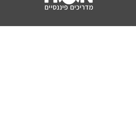
איך מגיעים למשרה של ורביט? לא מוצאת איש קשר
תגובה
0
דרור ניר קסטל
מגיב ל בר
מחבר
יום רביעי 25/03/2020 11:38 am
נסי באתר החברה
תגובה
0
נושאים
מדריכים
HON TV
מדריכי דירה ומשכנתא
הלוואות
מדריכי השקעות