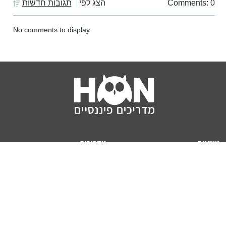
Comments: 0
הצג לפי
תגובות חדשות
No comments to display
נושאים
מדריכים
HON TV
מדריכי דירה ומשכנתא
הלוואות
מדריכי השקעות
ביטוח
מדריכי צרכנות
מיסים
מדריכי פיקדונות
מחשבונים
אודותינו