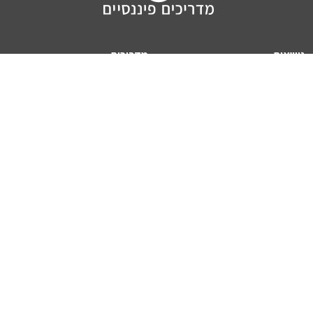
נושאים
מדריכים
HON TV
מדריכי דירה ומשכנתא
הלוואות
מדריכי השקעות
ביטוח
מדריכי צרכנות
מיסים
מדריכי פיקדונות
מחשבונים
אודותינו
מחשבון יוקר המחיה
תנאי שימוש באתר
כמה כסף יהיה לכם בפנסיה?
אודות האתר (ומי אנחנו)
מחשבון משכנתא
פרסום באתר
מחשבונים פופולריים
צור קשר