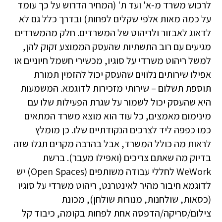
לרכוש משרד מ-א' ועד ת' (המחיר הדרוש על כך עומד
על כמה מאות אלפי שקלים לפחות) ובדרך כלל גם לא
לדאוג לאבזור ולריהוט של המשרדים. חלק מהמשרדים
מגיעים עם רוב התשתיות שהעסק הממוצע זקוק להן,
למשל ריהוט משרדי על סוגיו, מכשירי חשמל חיוניים או
אפילו שירותים נלווים שהעסק יכול להזמין תמורת
תוספת תשלום – שירותי מזכירות לדוגמא. המשמעות
היא שהעסק יכול לשמור על שגרת הפעילות שלו עם
מינימום מאמצים, כל עוד הוא מוצא משרד המתאים
כמו כפפה ליד לצרכים הנקודתיים שלו. כן מומלץ
לראות מה כולל המשרד, אבל בהרבה מקרים תגלו שזה
בדיוק מה שאתם צריכים (ואפילו מעבר). ברשת
WeWork לחללי עבודה משותפים (Open Spaces) יש
לדוגמא חיבור מהיר לאינטרנט, ריהוט משרדי על סוגיו
(כסאות, שולחנות, מנורות שולחן), מכונת
צילום/סריקה/הדפסה אחת לפחות בקומה, כיבוד קל