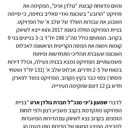
והיום מדווחת קבוצת "גולדן ארט", המקימה את
פרויקט "הרובע" בשכונת ואדי סאליב בחיפה, כי סיימה
השבוע את עבודות השלד של שלב א' של הפרויקט.
בניית הפרויקט החלה בשנת 2017 והוא ייצא לשיווק
בקרוב. המתחם כולל סה"כ 198 יח"ד ב-3 בניינים בני 9
קומות ויהווה את המסה הקריטית הראשונה לאכלוס
השכונה שעוברת תהליכי התחדשות ופיתוח
משמעותיים. הפרויקט נמצא בבניה פעילה, וכולל דירות
בטווח של 2-5 חדרים. אכלוס שלב א' (131 יח"ד ושטחי
מסחר) צפוי כבר בקיץ הקרוב. הפרויקט צמוד לפארק
חדש בן 12 דונם שהקימה העירייה.
לדברי
שמעון ג'יני מנכ"ל חברת גולדן ארט
"בניית
הפרויקט מתקדמת בקצב משביע רצון ולפי לוחות
הזמנים. בקרוב נצא לשיווק עם הדירות המיועדות
למכירה. ההיצע המגוון של הדירות נותן מענה הן