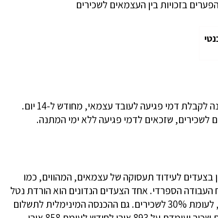
פערים בזכויות בין העצמאים לשכירים
נטי
בבלגיה בינואר 2018 צומצמה תקופת ההמתנה לקבלת דמי פגיעה לעובד עצמאי, מחודש ל-14 יום.
 לשכירים, שזכאים לדמי פגיעה ללא ימי המתנה.
ספרד לדון בצעדים לעידוד תעסוקה של עצמאים, המהווים, כמו
ח העבודה הספרדי. אחד הצעדים הנדונים הוא הורדת נטל
דמי הביטוח לעצמאים, שכיום הוא מעל 80%, לעומת 30% לשכירים. גם ההכנסה המינימלית לתשלום
דמי ביטוח בספרד גבוהה יותר לעצמאי לעומת שכיר ועומדת על 893 אירו לחודש לעומת 858 אירו