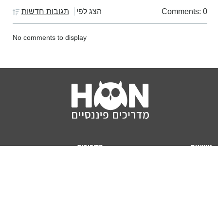
Comments: 0
הצג לפי
תגובות חדשות
No comments to display
נושאים
מדריכים
HON TV
מדריכי דירה ומשכנתא
הלוואות
מדריכי השקעות
ביטוח
מדריכי צרכנות
מיסים
מדריכי פיקדונות
מחשבונים
אודותינו