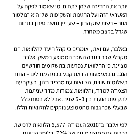
יותר את החדירה שלהן לתחום. מי שאמור לפקח על
האשראי הזה ועל ההגינות והשקיפות שלו הוא רגולטור
אחר – רשות שוק ההון – שעדיין נחשב טירון בתחום
שגדל בקצב מסחרר.
באלבר, עם זאת, אומרים כי קהל היעד להלוואות הם
מקבלי שכר בגובה השכר הממוצע במשק. אלבר
מציינת כי ההלוואות נפרעות בתשלומים חודשיים
הנגבים באמצעות הוראת קבע בכמה מודלים – החזר
תשלומים שווים, הלוואות עם מרכיב בלון, בעיקר עם
הצמדה למדד, והלוואות צמודות מדד שניתנות
לתקופות הנעות בין 3–5 שנים. אבל לא בטוח כלל
שבעלי שכר גבוה מהממוצע נזקקים להלוואות הללו.
לפי אלבר ב־2018 העמידה 6,577 הלוואות לרכישת
רכבים עם ממוצע מינוף של 72%, כלומר הקונים