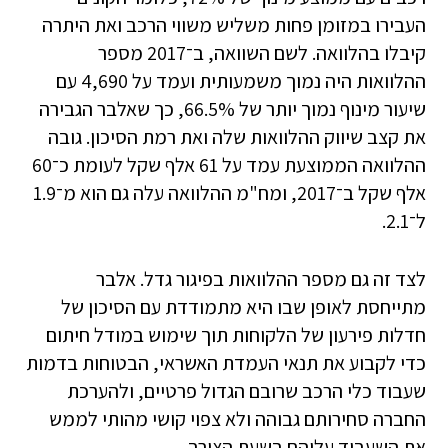
העבירו במזומן פחות משליש משווי הרכב ואת היתרה
קיבלו בהלוואה. לשם השוואה, ב־2017 מספר
ההלוואות היה נמוך משמעותית ועמד על 4,690 עם
שיעור מינוף נמוך יותר של 66.5%, כך שאלבר הגבירה
את קצב שיווק ההלוואות שלה ואת רמת הסיכון. גובה
ההלוואה הממוצעת עמד על 61 אלף שקל לעומת כ־60
אלף שקל ב־2017, ומח"מ ההלוואה עלה גם הוא מ־1.9
ל־2.1.
לצד זה גם מספר ההלוואות בפיגור גדל. אלבר
מתייחסת לאופן שבו היא מתמודדת עם הסיכון של
חדלות פירעון של הלקוחות תוך שימוש במודל חיתום
כדי לקבוע את תנאי העמדת האשראי, הבטוחות בדמות
שעבוד כלי הרכב שרובם הגדול פרטיים, ולהערכת
החברה סחירותם גבוהה ולא צפוי קושי מהותי לממש
את השעבוד עליהם בשעת הצורך.