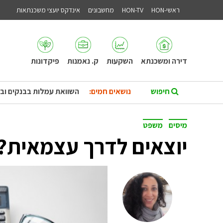
ראשי-HON
HON-TV
מחשבונים
אינדקס יועצי משכנתאות
דירה ומשכנתא
השקעות
ק. נאמנות
פיקדונות
נושאים חמים:
השוואת עמלות בבנקים וב
מיסים
משפט
יוצאים לדרך עצמאית? 