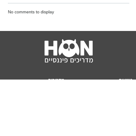
No comments to display
נושאים
מדריכים
HON TV
מדריכי דירה ומשכנתא
הלוואות
מדריכי השקעות
ביטוח
מדריכי צרכנות
מיסים
מדריכי פיקדונות
מחשבונים
אודותינו
מחשבון יוקר המחיה
תנאי שימוש באתר